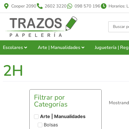
Cooper 2090
2602 3220
098 570 196
Horarios: 
Escolares
Arte | Manualidades
Juguetería | Reg
2H
Filtrar por
Categorías
Mostrando
Arte | Manualidades
Bolsas