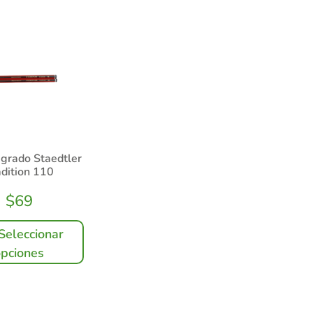
 grado Staedtler
adition 110
$
69
Seleccionar
opciones