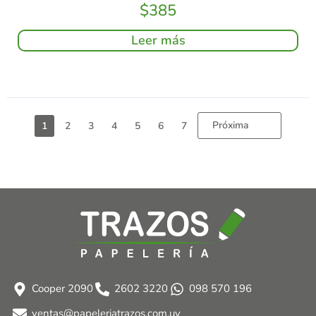
$
385
Leer más
Próxima
1
2
3
4
5
6
7
Cooper 2090
2602 3220
098 570 196
ventas@papeleriatrazos.com.uy