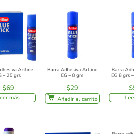
dhesiva Artline
Barra Adhesiva Artline
Barra Adh
G – 25 grs
EG – 8 grs
EG 8 grs 
$
69
$
29
$
eer más
Lee
Añadir al carrito
Barra adh