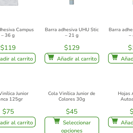
dhesiva Campus
Barra adhesiva UHU Stic
Barra adhe
– 36 g
– 21 g
–
$
119
$
129
$
adir al carrito
Añadir al carrito
Añadi
inílica Junior
Cola Vinílica Junior de
Hojas 
anca 125gr
Colores 30g
Auto
$
75
$
45
adir al carrito
Seleccionar
Añadi
opciones