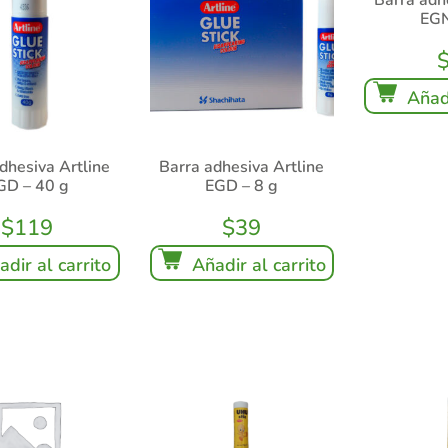
EGN
Añadi
dhesiva Artline
Barra adhesiva Artline
GD – 40 g
EGD – 8 g
$
119
$
39
adir al carrito
Añadir al carrito