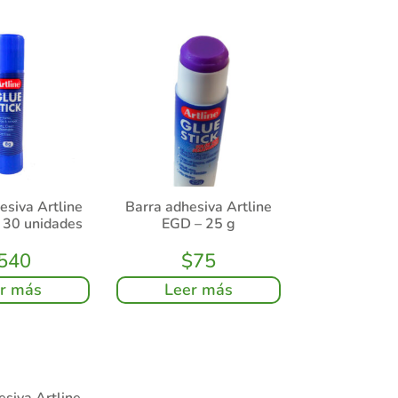
esiva Artline
Barra adhesiva Artline
– 30 unidades
EGD – 25 g
540
$
75
r más
Leer más
esiva Artline