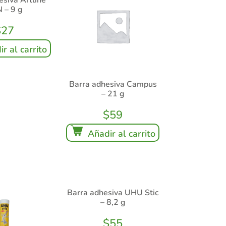
 – 9 g
$
27
r al carrito
Barra adhesiva Campus
– 21 g
$
59
Añadir al carrito
Barra adhesiva UHU Stic
– 8,2 g
$
55