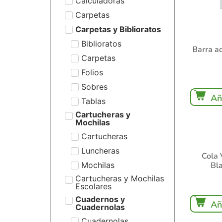
Calculadoras
Carpetas
Carpetas y Biblioratos
Biblioratos
Barra a
Carpetas
Folios
Sobres
Añ
Tablas
Cartucheras y
Mochilas
Cartucheras
Luncheras
Cola V
Mochilas
Bl
Cartucheras y Mochilas
Escolares
Cuadernos y
Añ
Cuadernolas
Cuadernolas