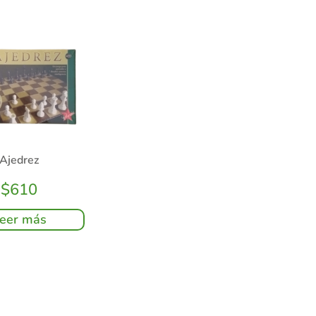
Ajedrez
$
610
eer más