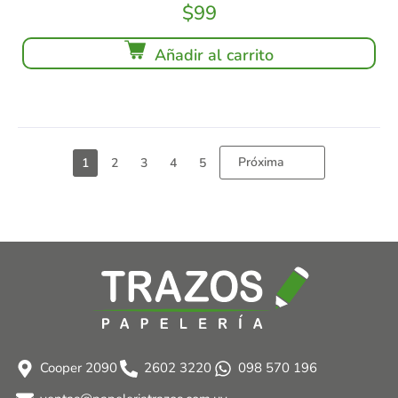
$
99
Añadir al carrito
Próxima
1
2
3
4
5
Cooper 2090
2602 3220
098 570 196