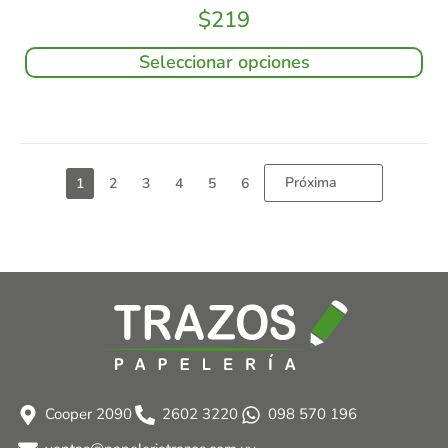
$
219
Seleccionar opciones
Próxima
1
2
3
4
5
6
Cooper 2090
2602 3220
098 570 196