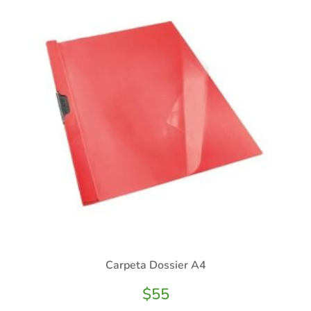
Carpeta Dossier A4
$
55