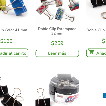
Doble Clip Estampado
lip Color 41 mm
Doble Cli
32 mm
$
169
$
$
259
adir al carrito
Añadi
Leer más