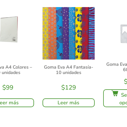
Goma Eva 
a A4 Colores –
Goma Eva A4 Fantasía-
6
 unidades
10 unidades
$
99
$
129
Se
eer más
Leer más
opc