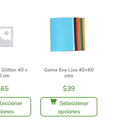
Glitter 40 x
Goma Eva Lisa 40×60
0 cm
cms
$
65
$
39
leccionar
Seleccionar
iones
opciones