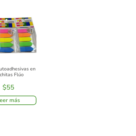
utoadhesivas en
chitas Flúo
$
55
eer más