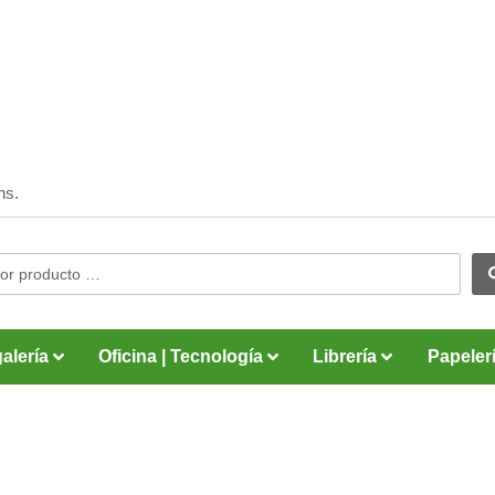
hs.
alería
Oficina | Tecnología
Librería
Papeler