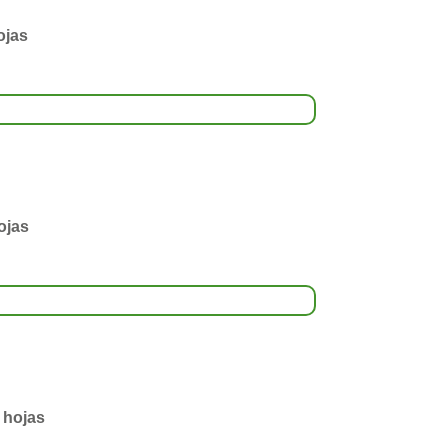
ojas
ojas
 hojas