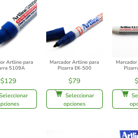
or Artline para
Marcador Artline para
Marcador 
arra 5109A
Pizarra EK-500
Pizar
$
129
$
79
Seleccionar
Seleccionar
Se
opciones
opciones
opc