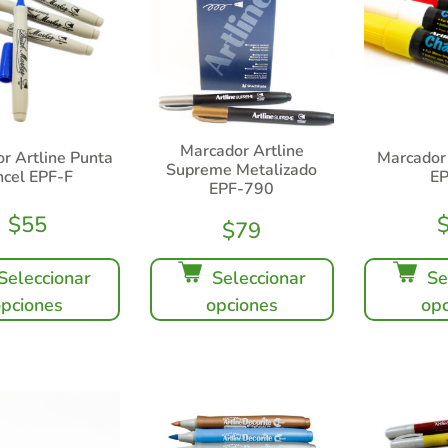
Marcador Artline
r Artline Punta
Marcador 
Supreme Metalizado
ncel EPF-F
E
EPF-790
$
55
$
79
Seleccionar
Se
Seleccionar
opciones
opc
opciones