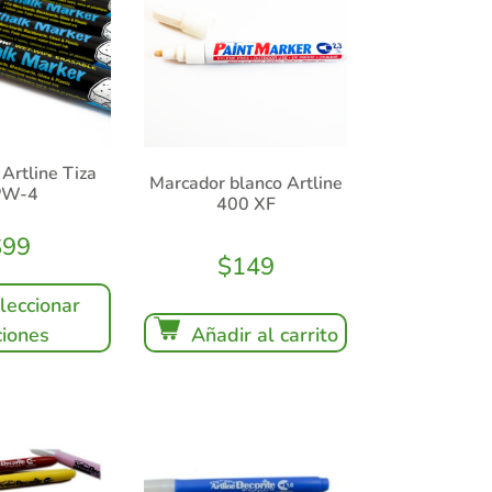
Artline Tiza
Marcador blanco Artline
PW-4
400 XF
$
99
$
149
leccionar
iones
Añadir al carrito