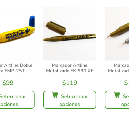
r Artline Doble
Marcador Artline
Marcad
ta EMP-25T
Metalizado EK-990 XF
Metaliza
$
99
$
119
$
Seleccionar
Seleccionar
Se
opciones
opciones
opc