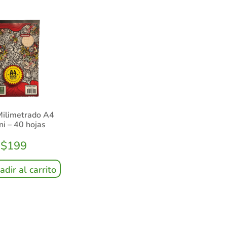
Milimetrado A4
ni – 40 hojas
$
199
adir al carrito