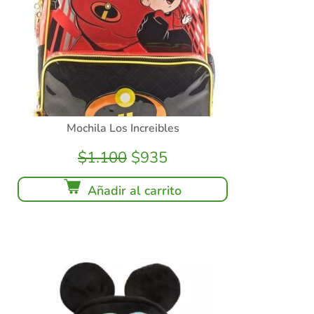
Mochila Los Increibles
$
1.100
$
935
Añadir al carrito