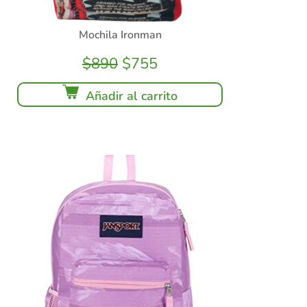
Mochila Ironman
$
890
$
755
Añadir al carrito