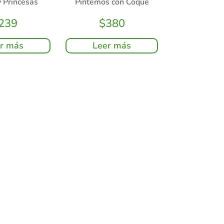
 Princesas
Pintemos con Coque
239
$
380
r más
Leer más