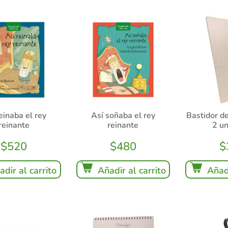
einaba el rey
Así soñaba el rey
Bastidor d
reinante
reinante
2 u
$
520
$
480
$
adir al carrito
Añadir al carrito
Añadi