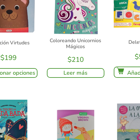
Coloreando Unicornios
Dele
ción Virtudes
Mágicos
$
$
199
$
210
Añadi
ionar opciones
Leer más