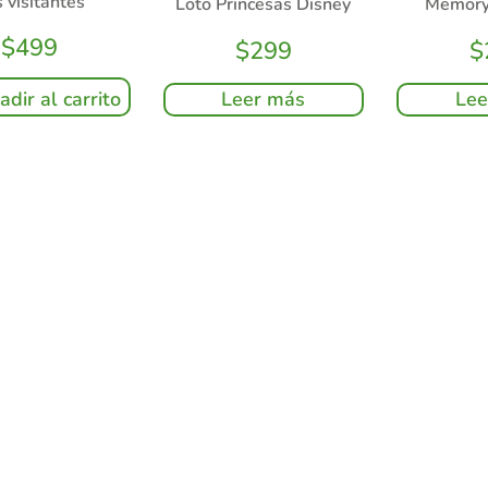
 visitantes
Loto Princesas Disney
Memory
$
499
$
299
$
Leer más
Lee
adir al carrito