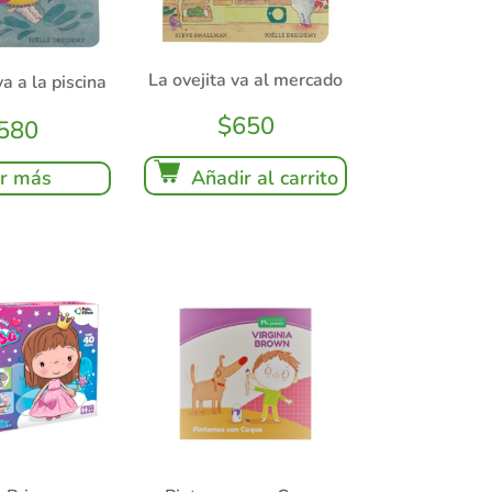
La ovejita va al mercado
va a la piscina
$
650
580
r más
Añadir al carrito