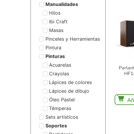
Manualidades
Hilos
Ibi Craft
Masas
Pinceles y Herramientas
Pintura
Pinturas
Acuarelas
Parlan
HF1
Crayolas
Lápices de colores
Lápices de dibujo
Óleo Pastel
Añ
Témperas
Sets artísticos
Soportes