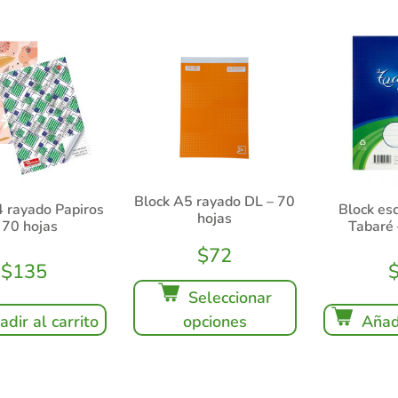
Block A5 rayado DL – 70
 rayado Papiros
Block es
hojas
 70 hojas
Tabaré 
$
72
$
135
Seleccionar
adir al carrito
opciones
Añadi