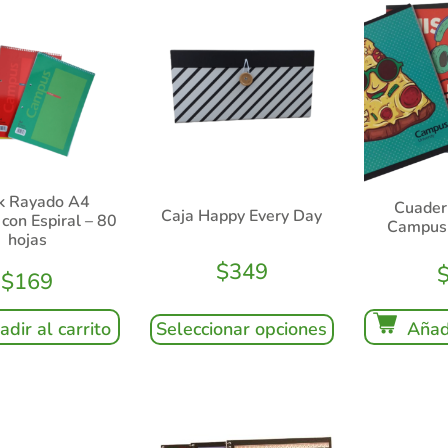
k Rayado A4
Cuader
Caja Happy Every Day
on Espiral – 80
Campus 
hojas
$
349
$
169
Seleccionar opciones
Añadi
adir al carrito