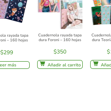
Cuadernola rayada tapa
Cuadernol
ola rayada tapa
dura Foroni – 160 hojas
dura Teorí
roni – 160 hojas
$
350
$
$
299
Añadir al carrito
Añadi
eer más