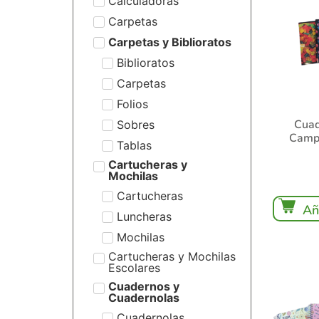
Calculadoras
Carpetas
Carpetas y Biblioratos
Biblioratos
Carpetas
Folios
Cuad
Sobres
Campu
Tablas
Cartucheras y
Mochilas
Cartucheras
Añ
Luncheras
Mochilas
Cartucheras y Mochilas
Escolares
Cuadernos y
Cuadernolas
Cuadernolas