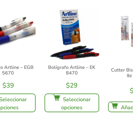
fo Artline – EGB
Bolígrafo Artline – EK
Cutter Bis
5670
8470
Ibi
$
39
$
29
Seleccionar
Seleccionar
opciones
opciones
Añadi