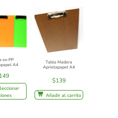
a en PP
Tabla Madera
apapel A4
Aprietapapel A4
149
$
139
leccionar
iones
Añadir al carrito