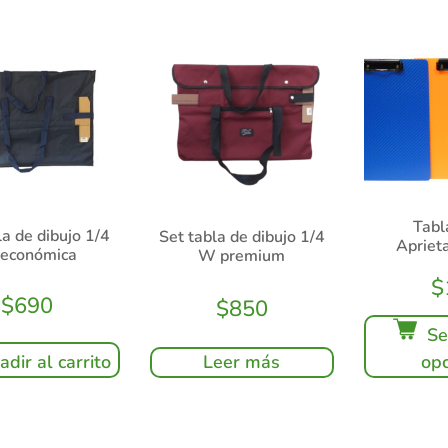
Tabl
la de dibujo 1/4
Set tabla de dibujo 1/4
Apriet
económica
W premium
$
$
690
$
850
Se
Leer más
adir al carrito
opc