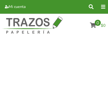
Mi cuenta
0
$0