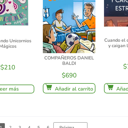
Cuando el 
ndo Unicornios
y caigan 
Mágicos
COMPAÑEROS DANIEL
BALDI
$
$
210
$
690
Añadi
eer más
Añadir al carrito
Próxima
1
2
3
4
5
6