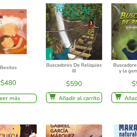
Buscadores De Reliquias
Buscadores
Besitos
III
y la ge
$
480
$
590
$
eer más
Añadir al carrito
Añadi