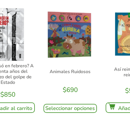
só en febrero? A
Así rei
enta años del
Animales Ruidosos
re
zo del golpe de
Estado
$
690
$
$
850
Seleccionar opciones
Añadi
adir al carrito