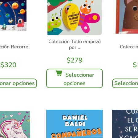
Colección Todo empezó
cción Recorre
Colecci
por…
$
279
$
320
$
Seleccionar
ionar opciones
opciones
Seleccio