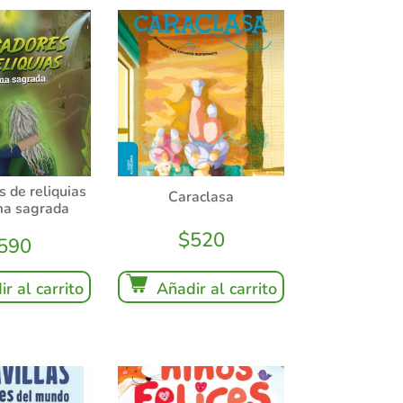
 de reliquias
Caraclasa
ma sagrada
$
520
590
Añadir al carrito
r al carrito