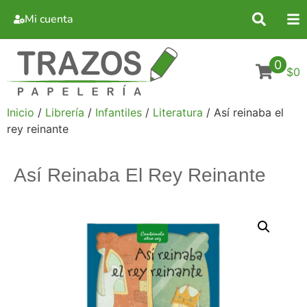
Mi cuenta
0
$0
Inicio
/
Librería
/
Infantiles
/
Literatura
/ Así reinaba el
rey reinante
Así Reinaba El Rey Reinante