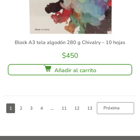
Block A3 tela algodón 280 g Chivalry – 10 hojas
$
450
Añadir al carrito
Próxima
1
2
3
4
…
11
12
13