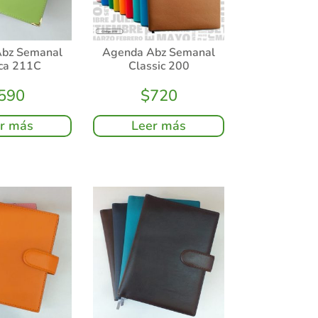
bz Semanal
Agenda Abz Semanal
ica 211C
Classic 200
590
$
720
r más
Leer más