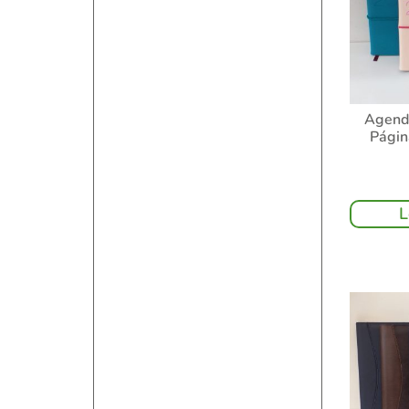
Agend
Págin
L