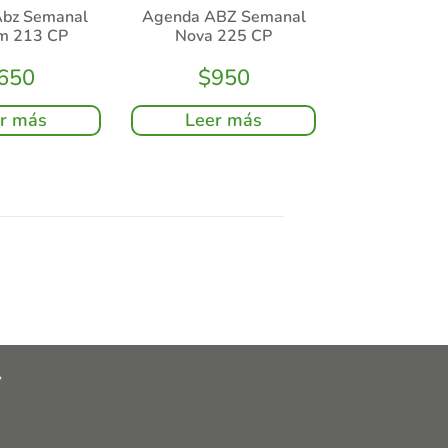
bz Semanal
Agenda ABZ Semanal
m 213 CP
Nova 225 CP
650
$
950
r más
Leer más
y