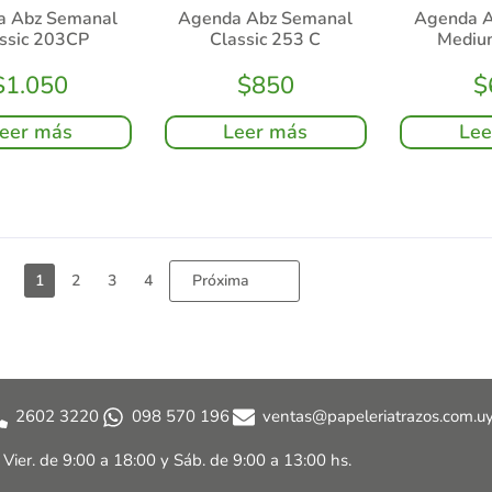
a Abz Semanal
Agenda Abz Semanal
Agenda A
ssic 203CP
Classic 253 C
Mediu
$
1.050
$
850
$
eer más
Leer más
Lee
Próxima
1
2
3
4
2602 3220
098 570 196
ventas@papeleriatrazos.com.u
a Vier. de 9:00 a 18:00 y
Sáb. de 9:00 a 13:00 hs.