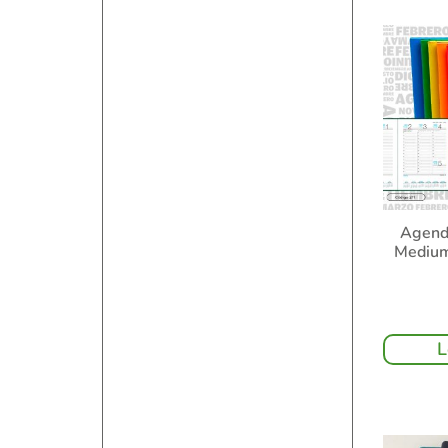
Agend
Mediu
L