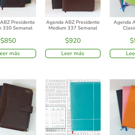
ABZ Presidente
Agenda ABZ Presidente
Agenda A
m 330 Semanal
Medium 337 Semanal
Clas
$
850
$
920
$
eer más
Leer más
Lee