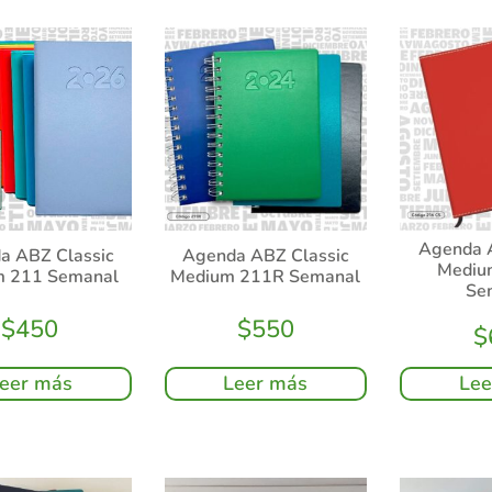
Agenda 
a ABZ Classic
Agenda ABZ Classic
Mediu
m 211 Semanal
Medium 211R Semanal
Se
$
450
$
550
$
eer más
Leer más
Lee