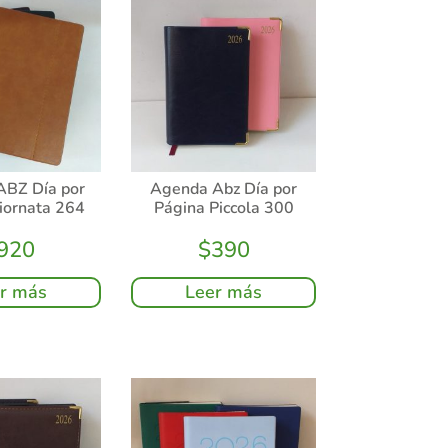
ABZ Día por
Agenda Abz Día por
iornata 264
Página Piccola 300
920
$
390
r más
Leer más