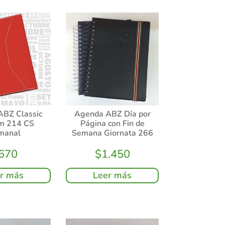
ABZ Classic
Agenda ABZ Día por
m 214 CS
Página con Fin de
manal
Semana Giornata 266
670
$
1.450
r más
Leer más