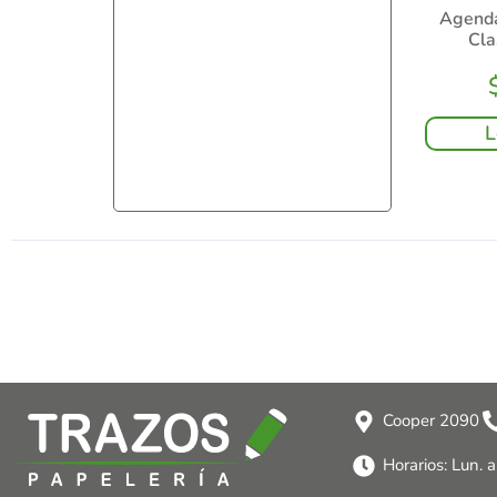
Agend
Cla
L
Cooper 2090
Horarios: Lun. 