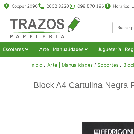
Cooper 2090
2602 3220
098 570 196
Horarios: 
Escolares
Arte | Manualidades
Juguetería | Reg
Inicio
/
Arte | Manualidades
/
Soportes
/
Bloc
Block A4 Cartulina Negra 