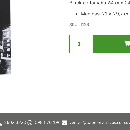
Block en tamaño A4 con 24 
Medidas: 21 x 29,7 c
SKU: 4123
2602 3220
098 570 196
ventas@papeleriatrazos.com.u