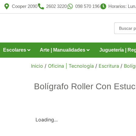
Cooper 2090
2602 3220
098 570 196
Horarios: Lun.
Escolares
Arte | Manualidades
Juguetería | Reg
Inicio
/
Oficina | Tecnología
/
Escritura
/
Bolí
Bolígrafo Roller Con Estu
Loading...