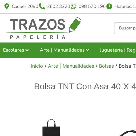
Cooper 2090
2602 3220
098 570 196
Horarios: 
Escolares
Arte | Manualidades
Juguetería | Reg
Inicio
/
Arte | Manualidades
/
Bolsas
/ Bolsa 
Bolsa TNT Con Asa 40 X 