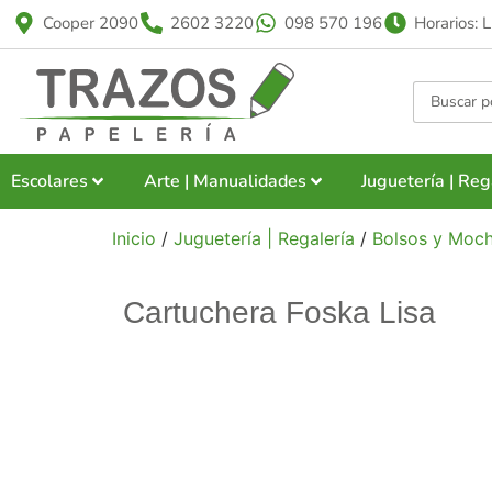
Cooper 2090
2602 3220
098 570 196
Horarios: 
Escolares
Arte | Manualidades
Juguetería | Reg
Inicio
/
Juguetería | Regalería
/
Bolsos y Moch
Cartuchera Foska Lisa