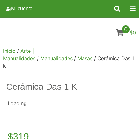
Mi cuenta
0
$0
Inicio
/
Arte |
Manualidades
/
Manualidades
/
Masas
/ Cerámica Das 1
k
Cerámica Das 1 K
Loading...
$
319