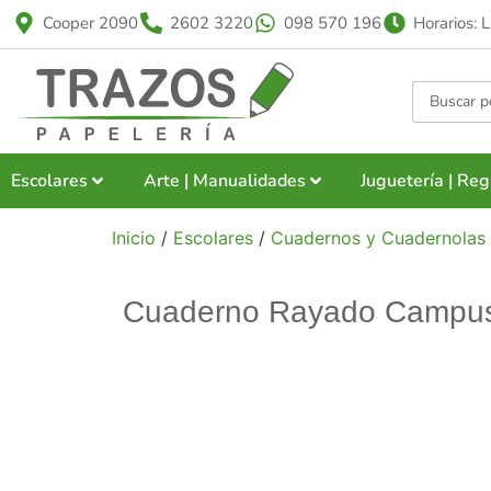
Cooper 2090
2602 3220
098 570 196
Horarios: 
Escolares
Arte | Manualidades
Juguetería | Reg
Inicio
/
Escolares
/
Cuadernos y Cuadernolas
Cuaderno Rayado Campus