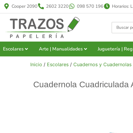
Cooper 2090
2602 3220
098 570 196
Horarios: 
Escolares
Arte | Manualidades
Juguetería | Reg
Inicio
/
Escolares
/
Cuadernos y Cuadernolas
Cuadernola Cuadriculada 