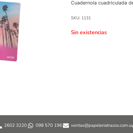
Cuadernola cuadriculada d
SKU: 1131
Sin existencias
2602 3220
098 570 196
ventas@papeleriatrazos.com.u