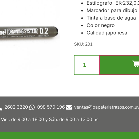
Estilógrafo EK-232,0
Marcador para dibujo 
Tinta a base de agua
Color negro
Calidad japonesa
SKU: 201
2602 3220
098 570 196
ventas@papeleriatrazos.com.u
a Vier. de 9:00 a 18:00 y
Sáb. de 9:00 a 13:00 hs.