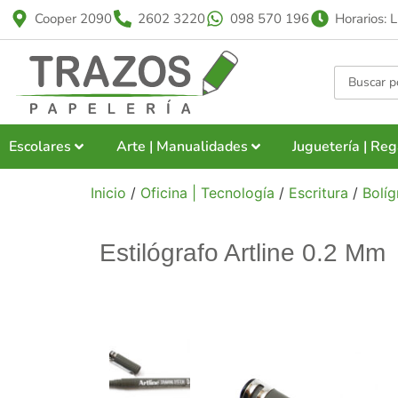
Cooper 2090
2602 3220
098 570 196
Horarios: 
Escolares
Arte | Manualidades
Juguetería | Reg
Inicio
/
Oficina | Tecnología
/
Escritura
/
Bolíg
Estilógrafo Artline 0.2 Mm