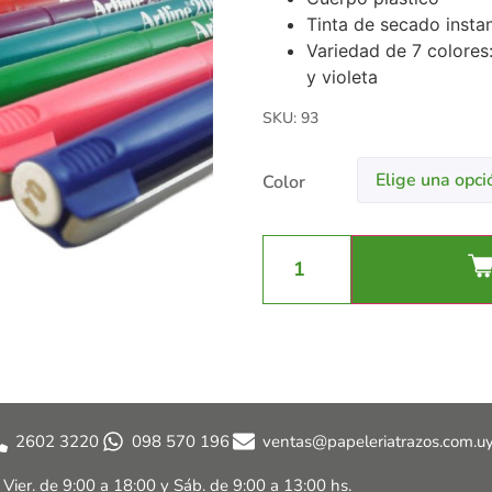
Tinta de secado insta
Variedad de 7 colores:
y violeta
SKU: 93
Color
2602 3220
098 570 196
ventas@papeleriatrazos.com.u
a Vier. de 9:00 a 18:00 y
Sáb. de 9:00 a 13:00 hs.