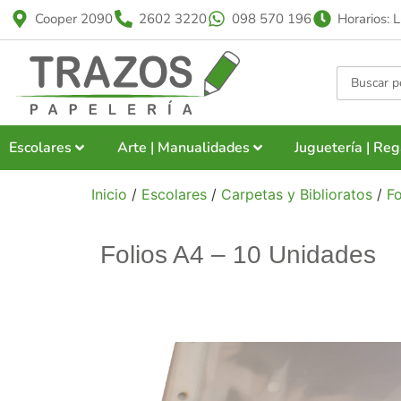
Cooper 2090
2602 3220
098 570 196
Horarios: 
Escolares
Arte | Manualidades
Juguetería | Reg
Inicio
/
Escolares
/
Carpetas y Biblioratos
/
Fo
Folios A4 – 10 Unidades