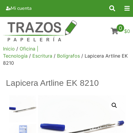
Mi cuenta
0
$0
Inicio
/
Oficina |
Tecnología
/
Escritura
/
Bolígrafos
/ Lapicera Artline EK
8210
Lapicera Artline EK 8210