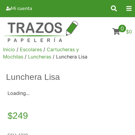
Mi cuenta
0
$0
Inicio
/
Escolares
/
Cartucheras y
Mochilas
/
Luncheras
/ Lunchera Lisa
Lunchera Lisa
Loading...
$
249