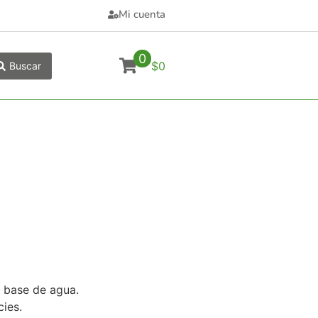
Mi cuenta
0
$0
Buscar
 base de agua.
cies.