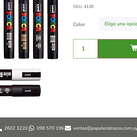
SKU: 4130
Color
2602 3220
098 570 196
ventas@papeleriatrazos.com.u