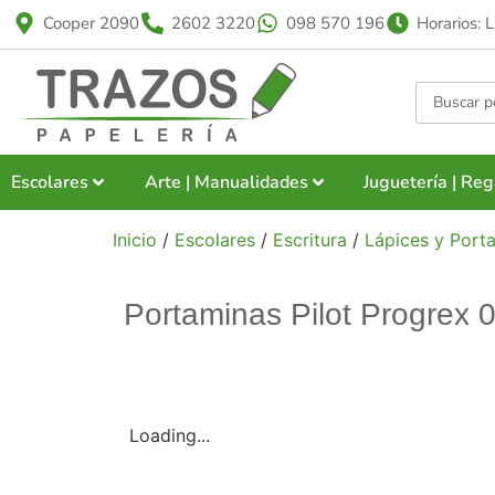
Cooper 2090
2602 3220
098 570 196
Horarios: 
Escolares
Arte | Manualidades
Juguetería | Reg
Inicio
/
Escolares
/
Escritura
/
Lápices y Port
Portaminas Pilot Progrex 
Loading...