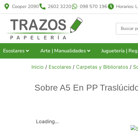
Cooper 2090
2602 3220
098 570 196
Horarios: 
Escolares
Arte | Manualidades
Juguetería | Reg
Inicio
/
Escolares
/
Carpetas y Biblioratos
/
S
Sobre A5 En PP Traslúcid
Loading...