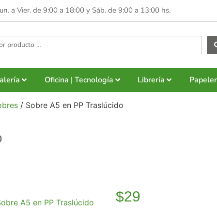
Lun. a Vier. de 9:00 a 18:00 y
Sáb. de 9:00 a 13:00 hs.
alería
Oficina | Tecnología
Librería
Papeler
obres
/ Sobre A5 en PP Traslúcido
o
$
29