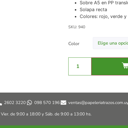
Sobre A5 en PP transl
Solapa recta
Colores: rojo, verde y
SKU: 940
Color
2602 3220
098 570 196
ventas@papeleriatrazos.com.u
a Vier. de 9:00 a 18:00 y
Sáb. de 9:00 a 13:00 hs.