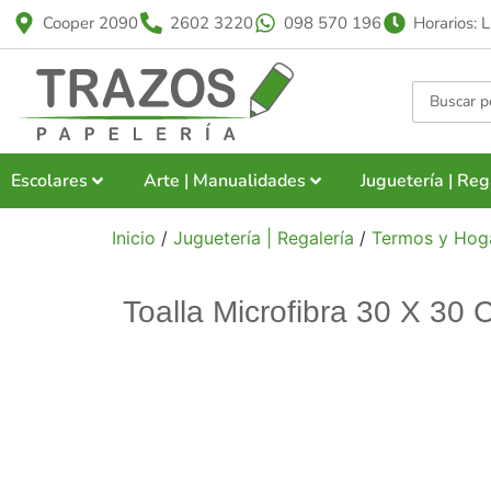
Cooper 2090
2602 3220
098 570 196
Horarios: 
Escolares
Arte | Manualidades
Juguetería | Reg
Inicio
/
Juguetería | Regalería
/
Termos y Hog
Toalla Microfibra 30 X 30