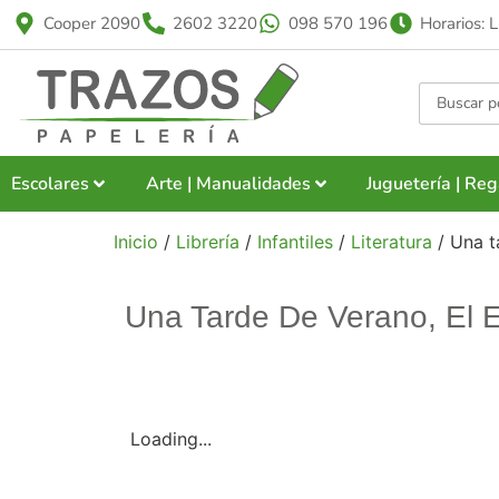
Cooper 2090
2602 3220
098 570 196
Horarios: 
Escolares
Arte | Manualidades
Juguetería | Reg
Inicio
/
Librería
/
Infantiles
/
Literatura
/ Una t
Una Tarde De Verano, El E
Loading...