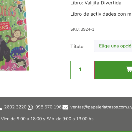
Libro: Valijita Divertida
Libro de actividades con m
SKU: 3924-1
Título
2602 3220
098 570 196
ventas@papeleriatrazos.com.u
a Vier. de 9:00 a 18:00 y
Sáb. de 9:00 a 13:00 hs.