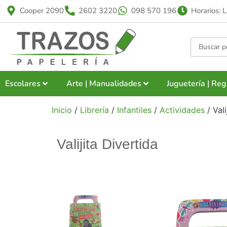
Cooper 2090
2602 3220
098 570 196
Horarios: 
Escolares
Arte | Manualidades
Juguetería | Reg
Inicio
/
Librería
/
Infantiles
/
Actividades
/ Vali
Valijita Divertida