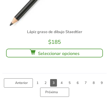
Lápiz graso de dibujo Staedtler
$
185
Seleccionar opciones
Anterior
1
2
3
4
5
6
7
8
9
Próxima