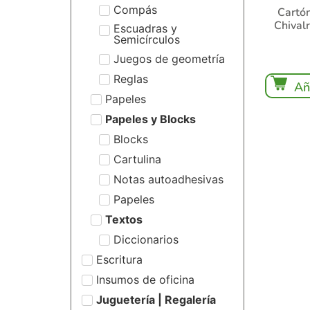
Compás
Cartón
Chival
Escuadras y
Semicírculos
Juegos de geometría
Reglas
Añ
Papeles
Papeles y Blocks
Blocks
Cartulina
Notas autoadhesivas
Papeles
Textos
Diccionarios
Escritura
Insumos de oficina
Juguetería | Regalería