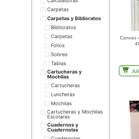
Calculadoras
Carpetas
Carpetas y Biblioratos
Biblioratos
Carpetas
Canvas 
4
Folios
Sobres
Tablas
Añ
Cartucheras y
Mochilas
Cartucheras
Luncheras
Mochilas
Cartucheras y Mochilas
Escolares
Cuadernos y
Cuadernolas
Cuadernolas