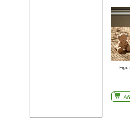
Figu
Añ