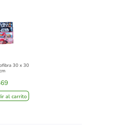
ofibra 30 x 30
cm
$
69
r al carrito