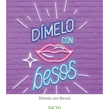
Dímelo con Besos
$
620