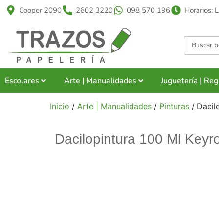
Cooper 2090
2602 3220
098 570 196
Horarios: 
Escolares
Arte | Manualidades
Juguetería | Reg
Inicio
/
Arte | Manualidades
/
Pinturas
/ Dacil
Dacilopintura 100 Ml Keyr