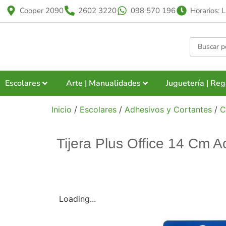
Cooper 2090
2602 3220
098 570 196
Horarios: 
Escolares
Arte | Manualidades
Juguetería | Reg
Inicio
/
Escolares
/
Adhesivos y Cortantes
/
C
Tijera Plus Office 14 Cm A
Loading...