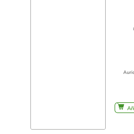
Auri
Añ